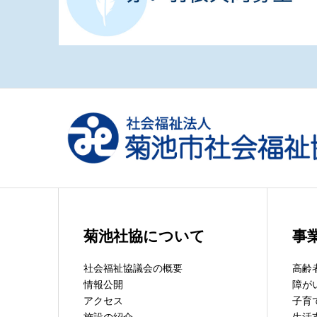
菊池社協について
事
社会福祉協議会の概要
高齢
情報公開
障が
アクセス
子育