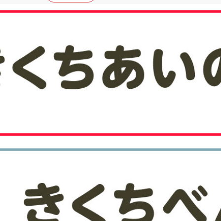
2026.08.03
介護職員初任者研修 受講者募集中！
お知らせ
2026.07.31
つどいの広場・子育てサポートセンタ
お知らせ
2026.07.29
つどいの広場８月行事予定について
広報誌・通信
2026.07.29
地震に伴う施設の休館について
お知らせ
2026.07.07
子育てサポートセンター講習会開催の
お知らせ
2026.07.01
介護職員初任者研修 受講者募集！
お知らせ